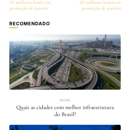
de
SP melhores hotéis em
SP melhores hotéis em
post
promoção de pacotes
promoção de pacotes
RECOMENDADO
DICAS
Quais as cidades com melhor infraestrutura
do Brasil?