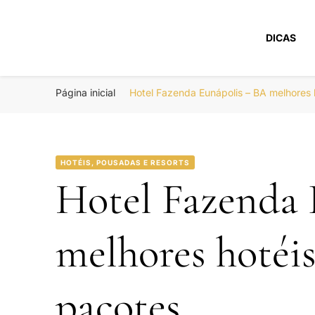
DICAS
Portal Boa Viage
Hotéis, Passagens e Promoções
Página inicial
Hotel Fazenda Eunápolis – BA melhores
HOTÉIS, POUSADAS E RESORTS
Hotel Fazenda 
melhores hotéi
pacotes