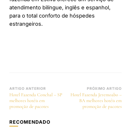
atendimento bilíngue, inglês e espanhol,
para o total conforto de hóspedes
estrangeiros.
Navegação
ARTIGO ANTERIOR
PRÓXIMO ARTIGO
Hotel Fazenda Conchal – SP
Hotel Fazenda Jeremoabo –
de
melhores hotéis em
BA melhores hotéis em
post
promoção de pacotes
promoção de pacotes
RECOMENDADO