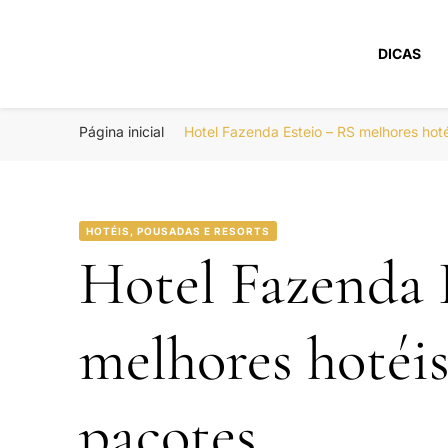
DICAS
Portal Boa Viage
Hotéis, Passagens e Promoções
Página inicial
Hotel Fazenda Esteio – RS melhores ho
HOTÉIS, POUSADAS E RESORTS
Hotel Fazenda 
melhores hotéi
pacotes