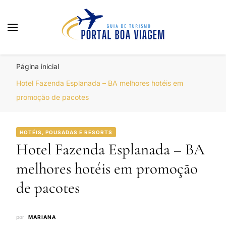
Portal Boa Viagem
Hotéis, Passagens e Promoções
Página inicial
Hotel Fazenda Esplanada – BA melhores hotéis em
promoção de pacotes
HOTÉIS, POUSADAS E RESORTS
Hotel Fazenda Esplanada – BA
melhores hotéis em promoção
de pacotes
por
MARIANA