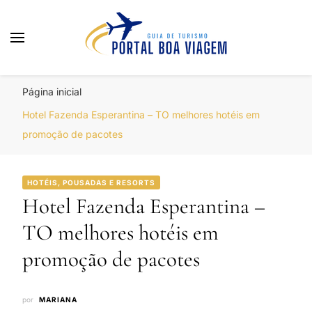
Portal Boa Viagem
Hotéis, Passagens e Promoções
Página inicial
Hotel Fazenda Esperantina – TO melhores hotéis em
promoção de pacotes
HOTÉIS, POUSADAS E RESORTS
Hotel Fazenda Esperantina –
TO melhores hotéis em
promoção de pacotes
por
MARIANA