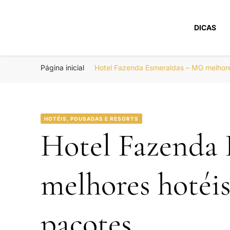
DICAS
Portal Boa Viage
Hotéis, Passagens e Promoções
Página inicial
Hotel Fazenda Esmeraldas – MG melhor
HOTÉIS, POUSADAS E RESORTS
Hotel Fazenda
melhores hotéi
pacotes