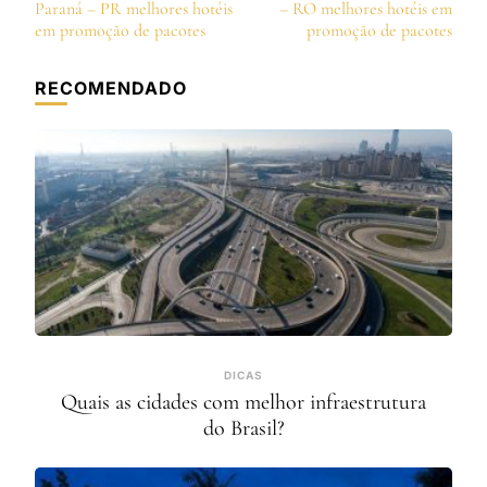
de
Paraná – PR melhores hotéis
– RO melhores hotéis em
post
em promoção de pacotes
promoção de pacotes
RECOMENDADO
DICAS
Quais as cidades com melhor infraestrutura
do Brasil?