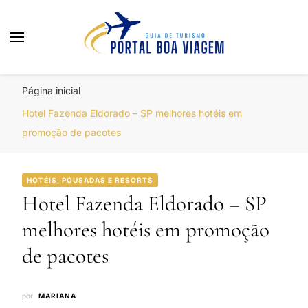
Portal Boa Viagem
Hotéis, Passagens e Promoções
Página inicial
Hotel Fazenda Eldorado – SP melhores hotéis em
promoção de pacotes
HOTÉIS, POUSADAS E RESORTS
Hotel Fazenda Eldorado – SP
melhores hotéis em promoção
de pacotes
por
MARIANA