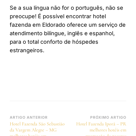
Se a sua língua não for o português, não se
preocupe! É possível encontrar hotel
fazenda em Eldorado oferece um serviço de
atendimento bilíngue, inglês e espanhol,
para o total conforto de hóspedes
estrangeiros.
Navegação
ARTIGO ANTERIOR
PRÓXIMO ARTIGO
Hotel Fazenda São Sebastião
Hotel Fazenda Iporã – PR
de
da Vargem Alegre – MG
melhores hotéis em