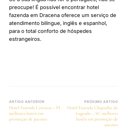
preocupe! É possível encontrar hotel
fazenda em Dracena oferece um serviço de
atendimento bilíngue, inglês e espanhol,
para o total conforto de hóspedes
estrangeiros.
Navegação
ARTIGO ANTERIOR
PRÓXIMO ARTIGO
Hotel Fazenda Coivaras – PI
Hotel Fazenda Chapadão do
de
melhores hotéis em
Lageado – SC melhores
post
promoção de pacotes
hotéis em promoção de
pacotes