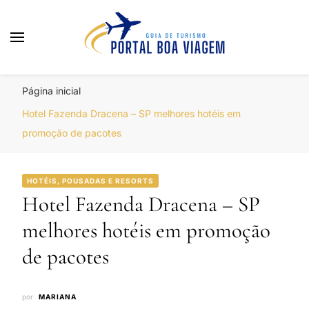
Portal Boa Viagem
Hotéis, Passagens e Promoções
Página inicial
Hotel Fazenda Dracena – SP melhores hotéis em
promoção de pacotes
HOTÉIS, POUSADAS E RESORTS
Hotel Fazenda Dracena – SP
melhores hotéis em promoção
de pacotes
por
MARIANA