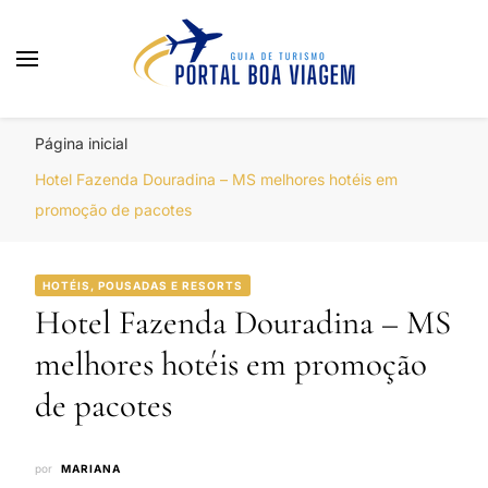
Portal Boa Viagem
Hotéis, Passagens e Promoções
Página inicial
Hotel Fazenda Douradina – MS melhores hotéis em
promoção de pacotes
HOTÉIS, POUSADAS E RESORTS
Hotel Fazenda Douradina – MS
melhores hotéis em promoção
de pacotes
por
MARIANA