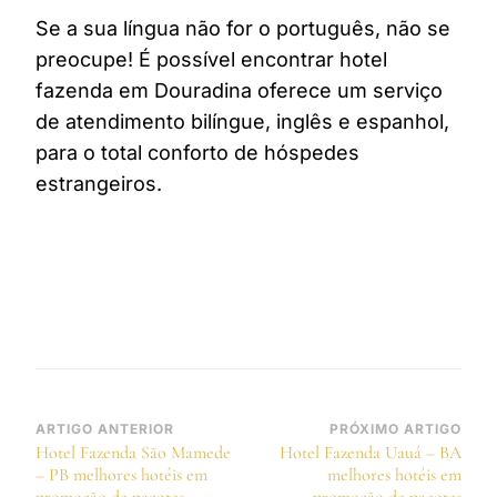
Se a sua língua não for o português, não se
preocupe! É possível encontrar hotel
fazenda em Douradina oferece um serviço
de atendimento bilíngue, inglês e espanhol,
para o total conforto de hóspedes
estrangeiros.
Navegação
ARTIGO ANTERIOR
PRÓXIMO ARTIGO
Hotel Fazenda São Mamede
Hotel Fazenda Uauá – BA
de
– PB melhores hotéis em
melhores hotéis em