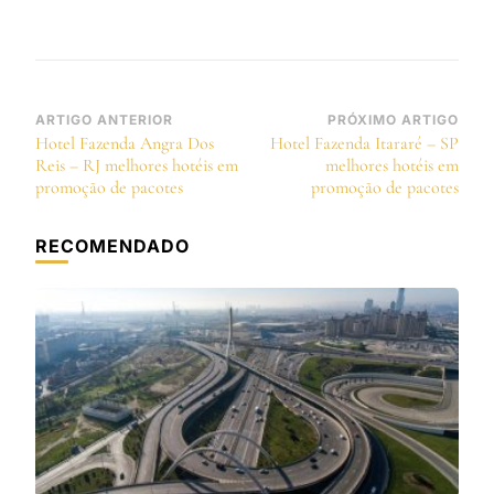
Navegação
ARTIGO ANTERIOR
PRÓXIMO ARTIGO
Hotel Fazenda Angra Dos
Hotel Fazenda Itararé – SP
de
Reis – RJ melhores hotéis em
melhores hotéis em
post
promoção de pacotes
promoção de pacotes
RECOMENDADO