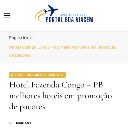
Portal Boa Viagem
Hotéis, Passagens e Promoções
Página inicial
Hotel Fazenda Congo – PB melhores hotéis em promoção
de pacotes
HOTÉIS, POUSADAS E RESORTS
Hotel Fazenda Congo – PB
melhores hotéis em promoção
de pacotes
por
MARIANA