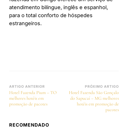
atendimento bilíngue, inglês e espanhol,
para o total conforto de hóspedes
estrangeiros.
Navegação
ARTIGO ANTERIOR
PRÓXIMO ARTIGO
Hotel Fazenda Pium – TO
Hotel Fazenda São Gonçalo
de
melhores hotéis em
do Sapucaí – MG melhores
post
promoção de pacotes
hotéis em promoção de
pacotes
RECOMENDADO