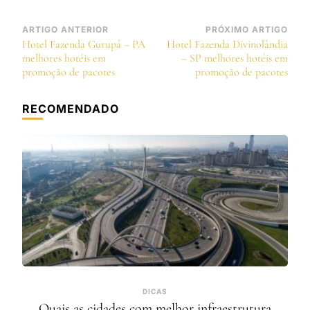
Navegação
ARTIGO ANTERIOR
PRÓXIMO ARTIGO
Hotel Fazenda Gurupá – PA
Hotel Fazenda Divinolândia
de
melhores hotéis em
– SP melhores hotéis em
post
promoção de pacotes
promoção de pacotes
RECOMENDADO
DICAS
Quais as cidades com melhor infraestrutura