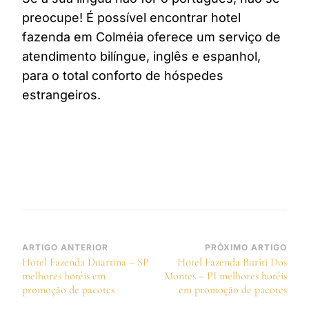
preocupe! É possível encontrar hotel
fazenda em Colméia oferece um serviço de
atendimento bilíngue, inglês e espanhol,
para o total conforto de hóspedes
estrangeiros.
Navegação
ARTIGO ANTERIOR
PRÓXIMO ARTIGO
Hotel Fazenda Duartina – SP
Hotel Fazenda Buriti Dos
de
melhores hotéis em
Montes – PI melhores hotéis
post
promoção de pacotes
em promoção de pacotes