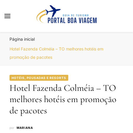
Portal Boa Viagem
Hotéis, Passagens e Promoções
Página inicial
Hotel Fazenda Colméia – TO melhores hotéis em
promoção de pacotes
HOTÉIS, POUSADAS E RESORTS
Hotel Fazenda Colméia – TO
melhores hotéis em promoção
de pacotes
por
MARIANA