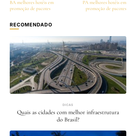
de
BA melhores hotéis em
PA melhores hotéis em
post
promoção de pacotes
promoção de pacotes
RECOMENDADO
DICAS
Quais as cidades com melhor infraestrutura
do Brasil?