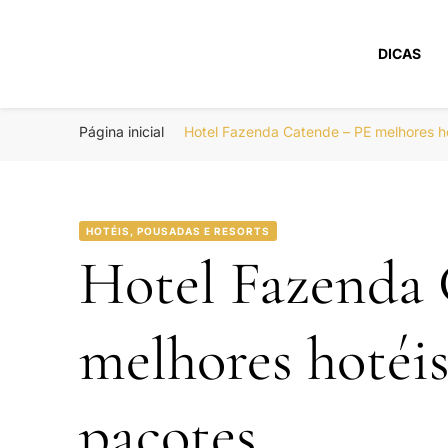
DICAS
Portal Boa Viage
Hotéis, Passagens e Promoções
Página inicial
Hotel Fazenda Catende – PE melhores 
HOTÉIS, POUSADAS E RESORTS
Hotel Fazenda
melhores hotéi
pacotes