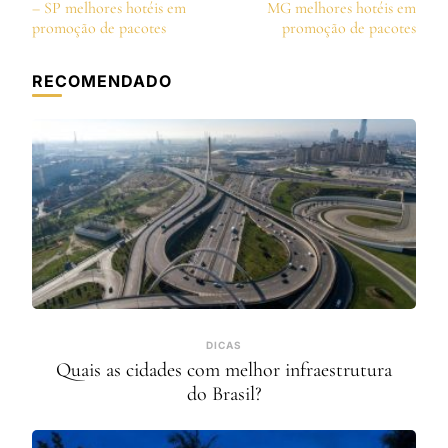
de
– SP melhores hotéis em
MG melhores hotéis em
post
promoção de pacotes
promoção de pacotes
RECOMENDADO
DICAS
Quais as cidades com melhor infraestrutura
do Brasil?