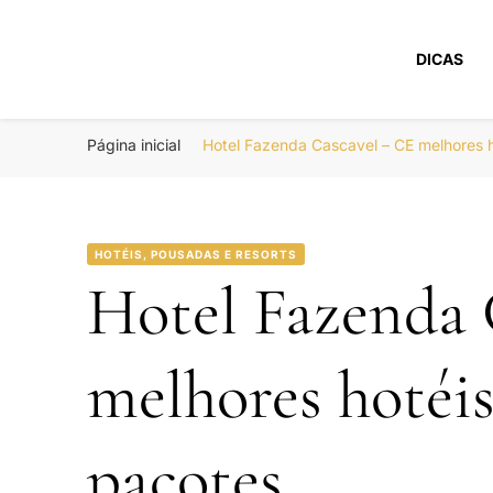
DICAS
Portal Boa Viage
Hotéis, Passagens e Promoções
Página inicial
Hotel Fazenda Cascavel – CE melhores 
HOTÉIS, POUSADAS E RESORTS
Hotel Fazenda 
melhores hotéi
pacotes