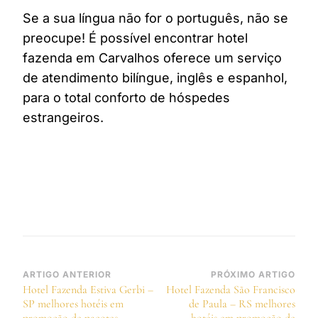
Se a sua língua não for o português, não se
preocupe! É possível encontrar hotel
fazenda em Carvalhos oferece um serviço
de atendimento bilíngue, inglês e espanhol,
para o total conforto de hóspedes
estrangeiros.
Navegação
ARTIGO ANTERIOR
PRÓXIMO ARTIGO
Hotel Fazenda Estiva Gerbi –
Hotel Fazenda São Francisco
de
SP melhores hotéis em
de Paula – RS melhores