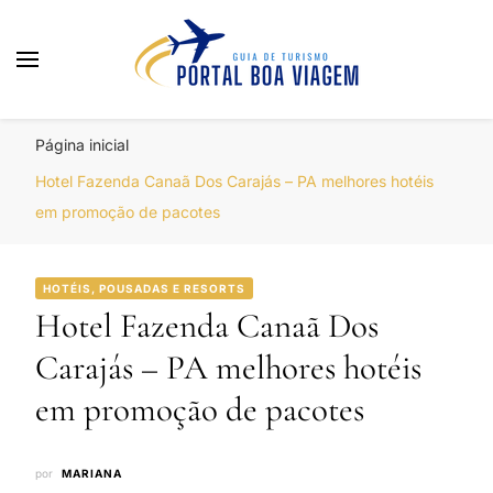
Portal Boa Viagem
Hotéis, Passagens e Promoções
Página inicial
Hotel Fazenda Canaã Dos Carajás – PA melhores hotéis
em promoção de pacotes
HOTÉIS, POUSADAS E RESORTS
Hotel Fazenda Canaã Dos
Carajás – PA melhores hotéis
em promoção de pacotes
por
MARIANA