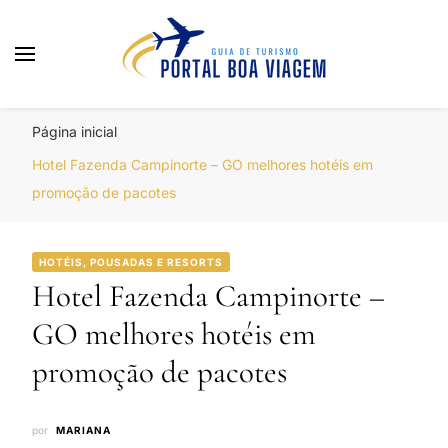
Portal Boa Viagem
Hotéis, Passagens e Promoções
Página inicial
Hotel Fazenda Campinorte – GO melhores hotéis em
promoção de pacotes
HOTÉIS, POUSADAS E RESORTS
Hotel Fazenda Campinorte –
GO melhores hotéis em
promoção de pacotes
por
MARIANA