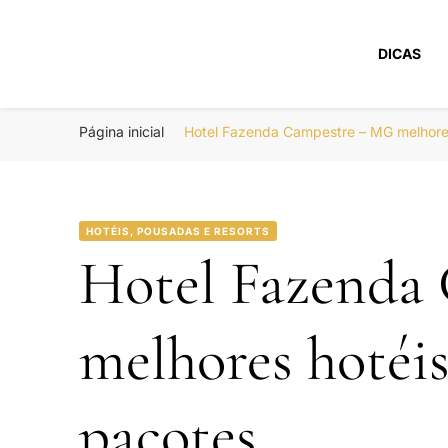
DICAS
Portal Boa Viage
Hotéis, Passagens e Promoções
Página inicial
Hotel Fazenda Campestre – MG melhore
HOTÉIS, POUSADAS E RESORTS
Hotel Fazenda
melhores hotéi
pacotes