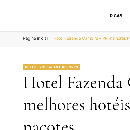
DICAS
Portal Boa Viage
Hotéis, Passagens e Promoções
Página inicial
Hotel Fazenda Cambira – PR melhores 
HOTÉIS, POUSADAS E RESORTS
Hotel Fazenda
melhores hotéi
pacotes