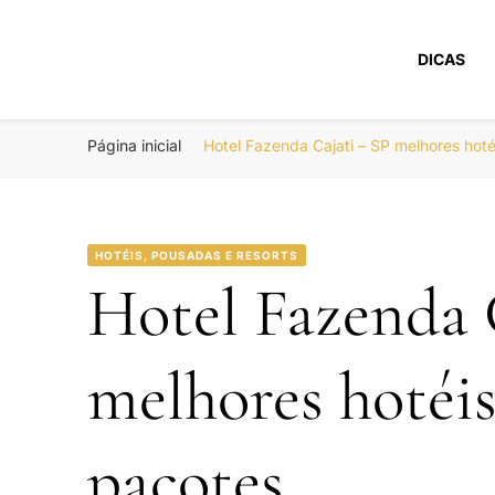
DICAS
Portal Boa Viage
Hotéis, Passagens e Promoções
Página inicial
Hotel Fazenda Cajati – SP melhores ho
HOTÉIS, POUSADAS E RESORTS
Hotel Fazenda 
melhores hotéi
pacotes