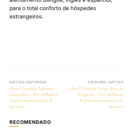
para o total conforto de hóspedes
estrangeiros.
Navegação
ARTIGO ANTERIOR
PRÓXIMO ARTIGO
Hotel Fazenda Antônio
Hotel Fazenda Santa Rita do
de
Gonçalves – BA melhores
Araguaia – GO melhores
post
hotéis em promoção de
hotéis em promoção de
pacotes
pacotes
RECOMENDADO