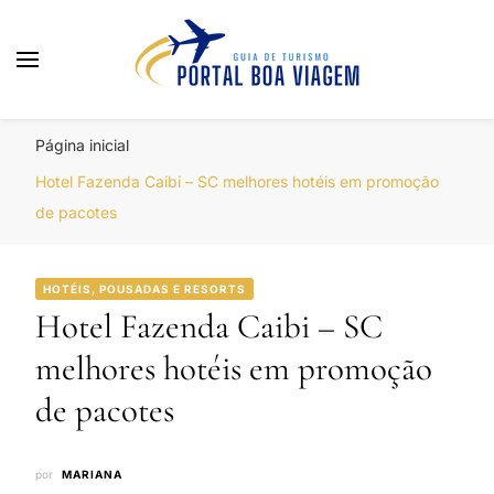
Portal Boa Viagem
Hotéis, Passagens e Promoções
Página inicial
Hotel Fazenda Caibi – SC melhores hotéis em promoção
de pacotes
HOTÉIS, POUSADAS E RESORTS
Hotel Fazenda Caibi – SC
melhores hotéis em promoção
de pacotes
por
MARIANA