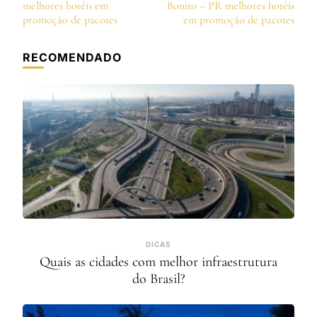
de
melhores hotéis em
Bonito – PR melhores hotéis
post
promoção de pacotes
em promoção de pacotes
RECOMENDADO
DICAS
Quais as cidades com melhor infraestrutura
do Brasil?