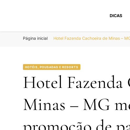
DICAS
Portal Boa Viage
Hotéis, Passagens e Promoções
Página inicial
Hotel Fazenda Cachoeira de Minas – M
HOTÉIS, POUSADAS E RESORTS
Hotel Fazenda 
Minas – MG me
promoção de pa