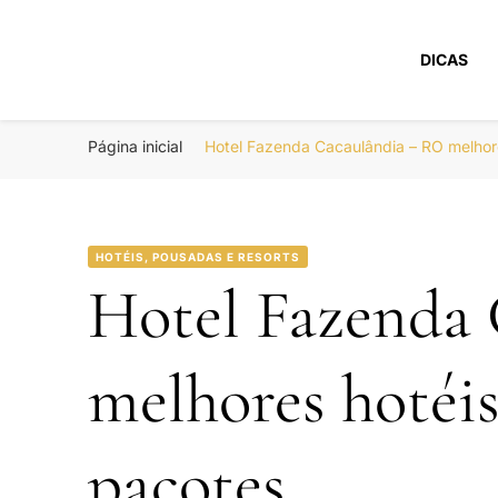
DICAS
Portal Boa Viage
Hotéis, Passagens e Promoções
Página inicial
Hotel Fazenda Cacaulândia – RO melho
HOTÉIS, POUSADAS E RESORTS
Hotel Fazenda
melhores hotéi
pacotes