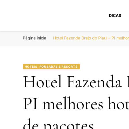
DICAS
Portal Boa Viage
Hotéis, Passagens e Promoções
Página inicial
Hotel Fazenda Brejo do Piauí – PI melh
HOTÉIS, POUSADAS E RESORTS
Hotel Fazenda 
PI melhores ho
de pacotes