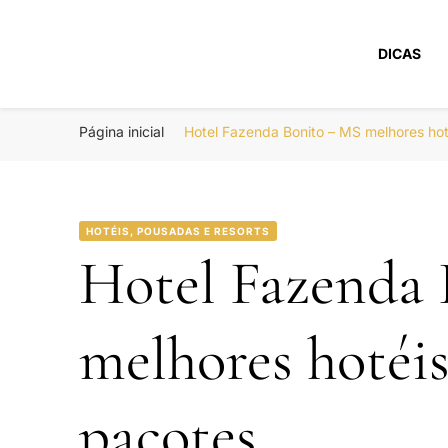
DICAS
Portal Boa Viage
Hotéis, Passagens e Promoções
Página inicial
Hotel Fazenda Bonito – MS melhores ho
HOTÉIS, POUSADAS E RESORTS
Hotel Fazenda
melhores hotéi
pacotes