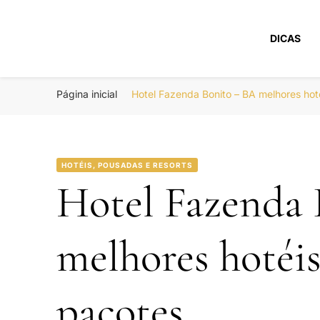
DICAS
Portal Boa Viage
Hotéis, Passagens e Promoções
Página inicial
Hotel Fazenda Bonito – BA melhores ho
HOTÉIS, POUSADAS E RESORTS
Hotel Fazenda 
melhores hotéi
pacotes