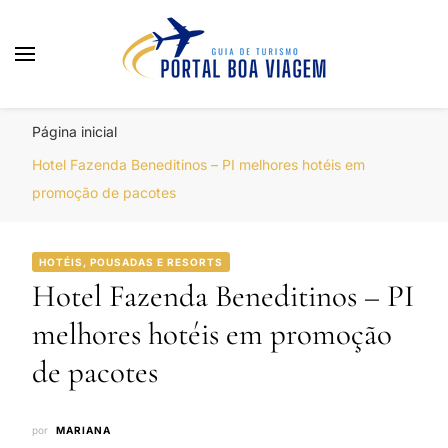
Portal Boa Viagem
Hotéis, Passagens e Promoções
Página inicial
Hotel Fazenda Beneditinos – PI melhores hotéis em
promoção de pacotes
HOTÉIS, POUSADAS E RESORTS
Hotel Fazenda Beneditinos – PI
melhores hotéis em promoção
de pacotes
por
MARIANA