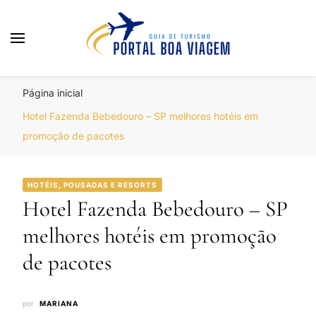
Portal Boa Viagem
Hotéis, Passagens e Promoções
Página inicial
Hotel Fazenda Bebedouro – SP melhores hotéis em
promoção de pacotes
HOTÉIS, POUSADAS E RESORTS
Hotel Fazenda Bebedouro – SP
melhores hotéis em promoção
de pacotes
por
MARIANA