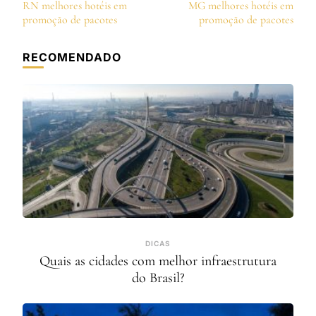
de
RN melhores hotéis em
MG melhores hotéis em
post
promoção de pacotes
promoção de pacotes
RECOMENDADO
DICAS
Quais as cidades com melhor infraestrutura
do Brasil?