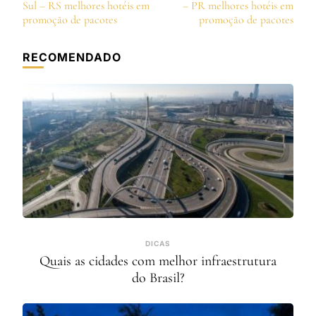
de
Sul – RS melhores hotéis em
– PR melhores hotéis em
post
promoção de pacotes
promoção de pacotes
RECOMENDADO
DICAS
Quais as cidades com melhor infraestrutura
do Brasil?