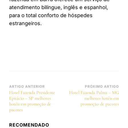
atendimento bilíngue, inglês e espanhol,
para o total conforto de hóspedes
estrangeiros.
Navegação
ARTIGO ANTERIOR
PRÓXIMO ARTIGO
Hotel Fazenda Presidente
Hotel Fazenda Palma – MG
de
Epitácio – SP melhores
melhores hotéis em
post
hotéis em promoção de
promoção de pacotes
pacotes
RECOMENDADO