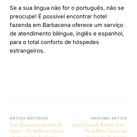
Se a sua língua não for o português, não se
preocupe! É possível encontrar hotel
fazenda em Barbacena oferece um serviço
de atendimento bilíngue, inglês e espanhol,
para o total conforto de hóspedes
estrangeiros.
Navegação
ARTIGO ANTERIOR
PRÓXIMO ARTIGO
Hotel Fazenda Limoeiro do
Hotel Fazenda Riacho Frio –
de
Ajuru – PA melhores hotéis
PI melhores hotéis em