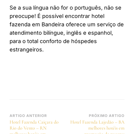
Se a sua língua não for o português, não se
preocupe! É possível encontrar hotel
fazenda em Bandeira oferece um serviço de
atendimento bilíngue, inglês e espanhol,
para o total conforto de hóspedes
estrangeiros.
Navegação
ARTIGO ANTERIOR
PRÓXIMO ARTIGO
Hotel Fazenda Caiçara do
Hotel Fazenda Lajedão – BA
de
Rio do Vento – RN
melhores hotéis em