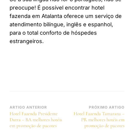
preocupe! É possível encontrar hotel
fazenda em Atalanta oferece um serviço de
atendimento bilíngue, inglês e espanhol,
para o total conforto de hóspedes
estrangeiros.
Navegação
ARTIGO ANTERIOR
PRÓXIMO ARTIGO
Hotel Fazenda Presidente
Hotel Fazenda Tamarana –
de
Dutra – BA melhores hotéis
PR melhores hotéis em
post
em promoção de pacotes
promoção de pacotes