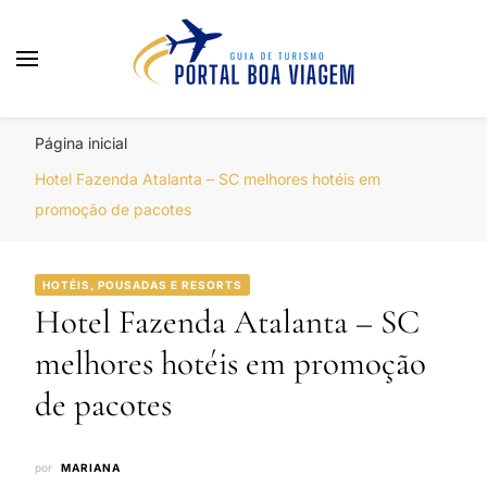
Portal Boa Viagem
Hotéis, Passagens e Promoções
Página inicial
Hotel Fazenda Atalanta – SC melhores hotéis em
promoção de pacotes
HOTÉIS, POUSADAS E RESORTS
Hotel Fazenda Atalanta – SC
melhores hotéis em promoção
de pacotes
por
MARIANA