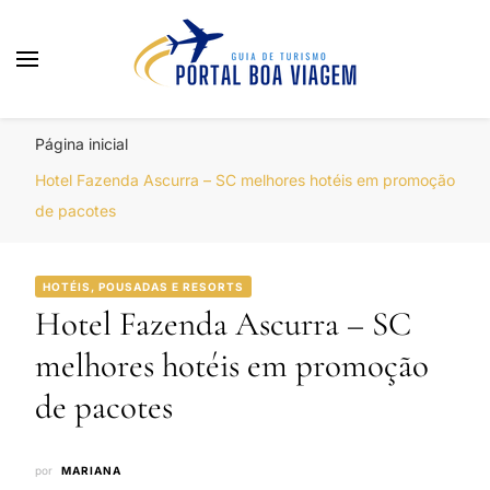
Portal Boa Viagem
Hotéis, Passagens e Promoções
Página inicial
Hotel Fazenda Ascurra – SC melhores hotéis em promoção
de pacotes
HOTÉIS, POUSADAS E RESORTS
Hotel Fazenda Ascurra – SC
melhores hotéis em promoção
de pacotes
por
MARIANA