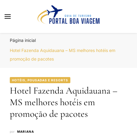
Portal Boa Viagem
Hotéis, Passagens e Promoções
Página inicial
Hotel Fazenda Aquidauana – MS melhores hotéis em
promoção de pacotes
HOTÉIS, POUSADAS E RESORTS
Hotel Fazenda Aquidauana –
MS melhores hotéis em
promoção de pacotes
por
MARIANA