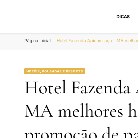
DICAS
Portal Boa Viage
Hotéis, Passagens e Promoções
Página inicial
Hotel Fazenda Apicum-açu – MA melhor
HOTÉIS, POUSADAS E RESORTS
Hotel Fazenda
MA melhores h
promoção de pa