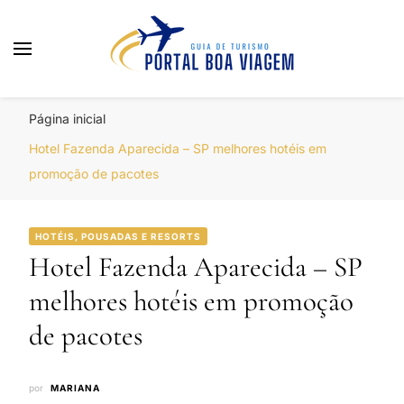
Portal Boa Viagem
Hotéis, Passagens e Promoções
Página inicial
Hotel Fazenda Aparecida – SP melhores hotéis em
promoção de pacotes
HOTÉIS, POUSADAS E RESORTS
Hotel Fazenda Aparecida – SP
melhores hotéis em promoção
de pacotes
por
MARIANA