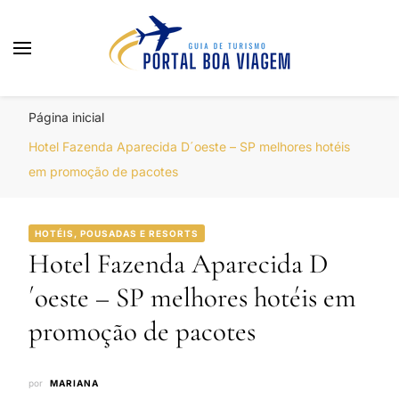
Portal Boa Viagem
Hotéis, Passagens e Promoções
Página inicial
Hotel Fazenda Aparecida D´oeste – SP melhores hotéis
em promoção de pacotes
HOTÉIS, POUSADAS E RESORTS
Hotel Fazenda Aparecida D
´oeste – SP melhores hotéis em
promoção de pacotes
por
MARIANA