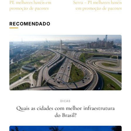
de
PE melhores hotéis em
Serra – PI melhores hotéis
post
promoção de pacotes
em promoção de pacotes
RECOMENDADO
DICAS
Quais as cidades com melhor infraestrutura
do Brasil?