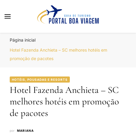
Portal Boa Viagem
Hotéis, Passagens e Promoções
Página inicial
Hotel Fazenda Anchieta – SC melhores hotéis em
promoção de pacotes
HOTÉIS, POUSADAS E RESORTS
Hotel Fazenda Anchieta – SC
melhores hotéis em promoção
de pacotes
por
MARIANA