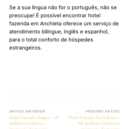
Se a sua língua não for o português, não se
preocupe! É possível encontrar hotel
fazenda em Anchieta oferece um serviço de
atendimento bilíngue, inglês e espanhol,
para o total conforto de hóspedes
estrangeiros.
Navegação
ARTIGO ANTERIOR
PRÓXIMO ARTIGO
Hotel Fazenda Pongaí – SP
Hotel Fazenda Terra Roxa –
de
melhores hotéis em
PR melhores hotéis em