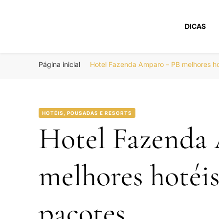
DICAS
Portal Boa Viage
Hotéis, Passagens e Promoções
Página inicial
Hotel Fazenda Amparo – PB melhores h
HOTÉIS, POUSADAS E RESORTS
Hotel Fazenda
melhores hotéi
pacotes