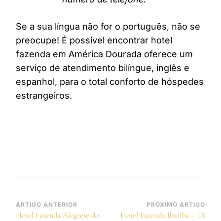
Se a sua língua não for o português, não se
preocupe! É possível encontrar hotel
fazenda em América Dourada oferece um
serviço de atendimento bilíngue, inglês e
espanhol, para o total conforto de hóspedes
estrangeiros.
Navegação
ARTIGO ANTERIOR
PRÓXIMO ARTIGO
Hotel Fazenda Alegrete do
Hotel Fazenda Ibatiba – ES