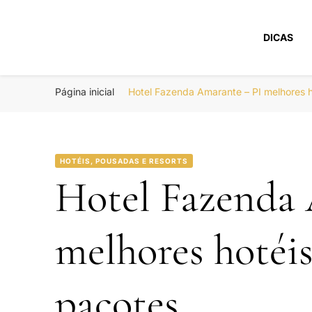
DICAS
Portal Boa Viage
Hotéis, Passagens e Promoções
Página inicial
Hotel Fazenda Amarante – PI melhores 
HOTÉIS, POUSADAS E RESORTS
Hotel Fazenda
melhores hotéi
pacotes