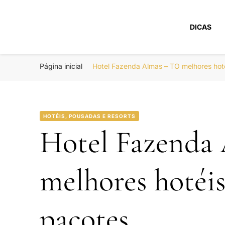
DICAS
Portal Boa Viage
Hotéis, Passagens e Promoções
Página inicial
Hotel Fazenda Almas – TO melhores ho
HOTÉIS, POUSADAS E RESORTS
Hotel Fazenda
melhores hotéi
pacotes